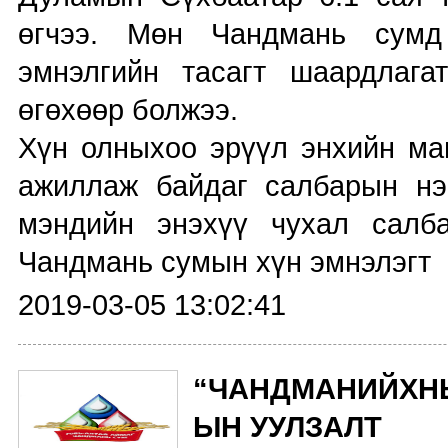
өгчээ. Мөн Чандмань сумд
эмнэлгийн тасагт шаардлага
өгөхөөр болжээ.
Хүн олныхоо эрүүл энхийн ман
ажиллаж байдаг салбарын нэ
мэндийн энэхүү чухал салб
Чандмань сумын хүн эмнэлэгт “
2019-03-05 13:02:41
“ЧАНДМАНИЙХНЫ
ЫН УУЛЗАЛТ