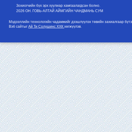
Зохиогчийн бүх эрх хуулиар хамгаалагдсан болно.
2026 ОН. ГОВЬ-АЛТАЙ АЙМГИЙН ЧАНДМАНЬ СУМ
Мэдээллийн технологийн чадамжийг дээшлүүлэх төвийн захиалгаар бүтэ
Вэб сайтыг
Ай Ти Солушинс ХХК
хөгжүүлэв.