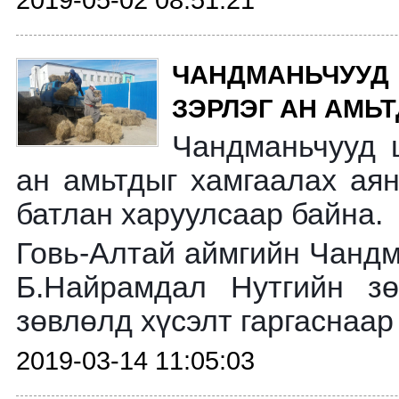
2019-05-02 08:51:21
ЧАНДМАНЬЧУУ
ЗЭРЛЭГ АН АМЬ
Чандманьчууд 
ан амьтдыг хамгаалах аян
батлан харуулсаар байна.
Говь-Алтай аймгийн Чандм
Б.Найрамдал Нутгийн зө
зөвлөлд хүсэлт гаргаснаар 
2019-03-14 11:05:03