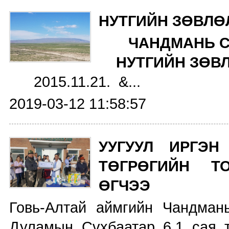
НУТГИЙН ЗӨВЛӨ
ЧАНДМАНЬ С
НУТГИЙН ЗӨВ
2015.11.21. &...
2019-03-12 11:58:57
УУГУУЛ ИРГЭН
ТӨГРӨГИЙН Т
ӨГЧЭЭ
Говь-Алтай аймгийн Чандман
Дуламын Сүхбаатар 6.1 сая т