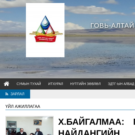
ГОВЬ-АЛТА
СУМЫН ТУХАЙ
ИТХУРАЛ
НУТГИЙН ЗӨВЛӨЛ
ЗДТГ-ЫН АЛБАД
ЗАРЛАЛ
ҮЙЛ АЖИЛЛАГАА
Х.БАЙГАЛМАА:
НАЙДАНГИЙ