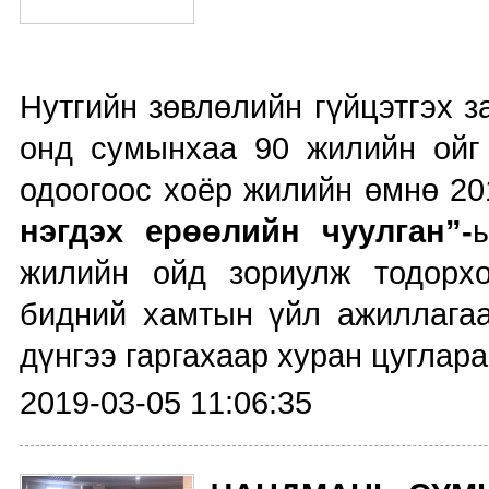
Нутгийн зөвлөлийн гүйцэтгэх 
онд сумынхаа 90 жилийн ойг 
одоогоос хоёр жилийн өмнө 20
нэгдэх ерөөлийн чуулган”-
жилийн ойд зориулж тодорхо
бидний хамтын үйл ажиллага
дүнгээ гаргахаар хуран цуглара
2019-03-05 11:06:35