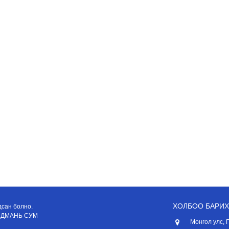
ХОЛБОО БАРИХ
дсан болно.
АНДМАНЬ СУМ
Монгол улс, 