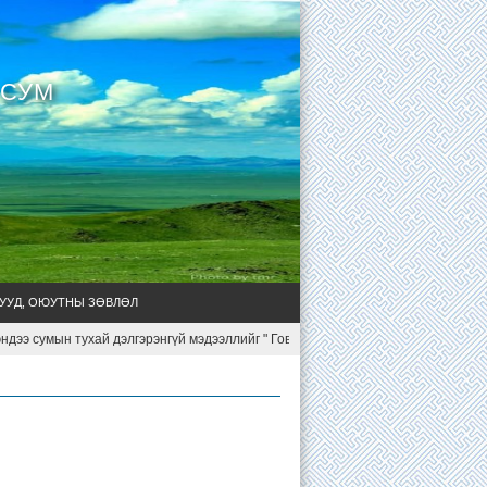
 СУМ
УУД, ОЮУТНЫ ЗӨВЛӨЛ
 сумын тухай дэлгэрэнгүй мэдээллийг " Говь-Алтайн Чандмань сумын уул ус, га