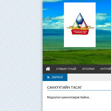
СУМЫН ТУХАЙ
ИТХУРАЛ
НУТГИ
ЗАРЛАЛ
САНХҮҮГИЙН ТАСАГ
Мэдээлэл шинэчлэгдэж байна...