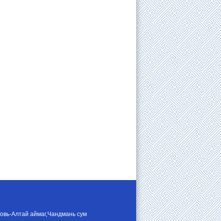
Говь-Алтай аймаг,Чандмань сум