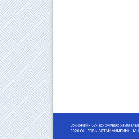
Зохиогчийн бүх эрх хуулиар хамгаалаг
2026 ОН. ГОВЬ-АЛТАЙ АЙМГИЙН Ч