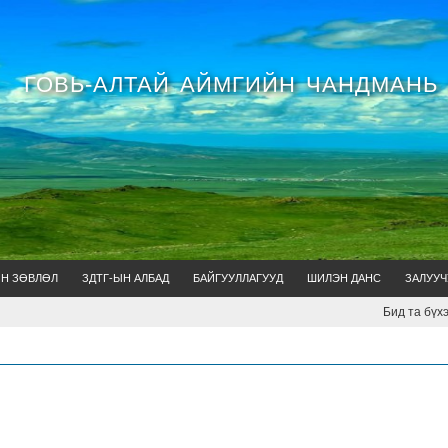
ГОВЬ-АЛТАЙ АЙМГИЙН ЧАНДМАНЬ
ЙН ЗӨВЛӨЛ
ЗДТГ-ЫН АЛБАД
БАЙГУУЛЛАГУУД
ШИЛЭН ДАНС
ЗАЛУУЧ
Бид та бүхэндээ