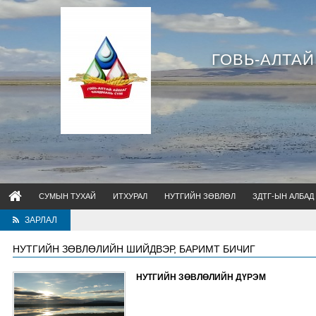
ГОВЬ-АЛТА
СУМЫН ТУХАЙ
ИТХУРАЛ
НУТГИЙН ЗӨВЛӨЛ
ЗДТГ-ЫН АЛБАД
ЗАРЛАЛ
НУТГИЙН ЗӨВЛӨЛИЙН ШИЙДВЭР, БАРИМТ БИЧИГ
НУТГИЙН ЗӨВЛӨЛИЙН ДҮРЭМ