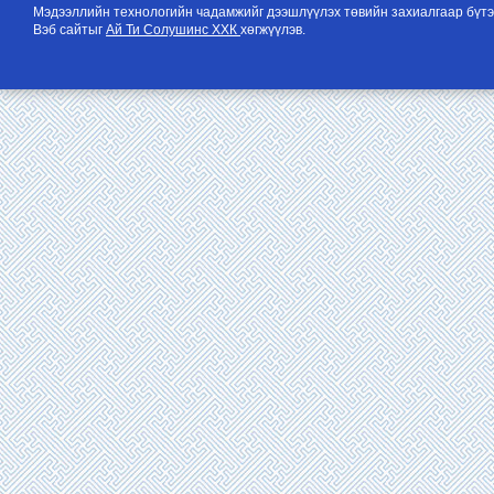
Мэдээллийн технологийн чадамжийг дээшлүүлэх төвийн захиалгаар бүтэ
Вэб сайтыг
Ай Ти Солушинс ХХК
хөгжүүлэв.