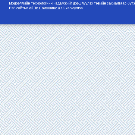
Мэдээллийн технологийн чадамжийг дээшлүүлэх төвийн захиалгаар бүтэ
Вэб сайтыг
Ай Ти Солушинс ХХК
хөгжүүлэв.