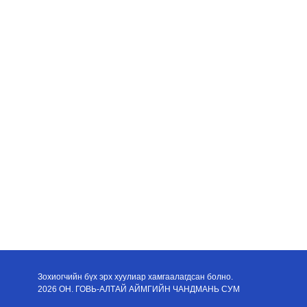
Зохиогчийн бүх эрх хуулиар хамгаалагдсан болно.
2026 ОН. ГОВЬ-АЛТАЙ АЙМГИЙН ЧАНДМАНЬ СУМ