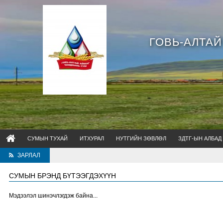
ГОВЬ-АЛТА
СУМЫН ТУХАЙ
ИТХУРАЛ
НУТГИЙН ЗӨВЛӨЛ
ЗДТГ-ЫН АЛБАД
ЗАРЛАЛ
СУМЫН БРЭНД БҮТЭЭГДЭХҮҮН
Мэдээлэл шинэчлэгдэж байна...