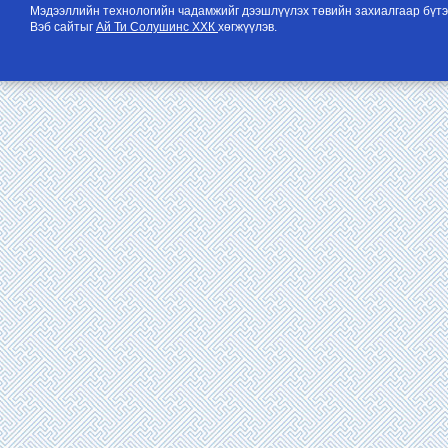
Мэдээллийн технологийн чадамжийг дээшлүүлэх төвийн захиалгаар бүтэ
Вэб сайтыг
Ай Ти Солушинс ХХК
хөгжүүлэв.