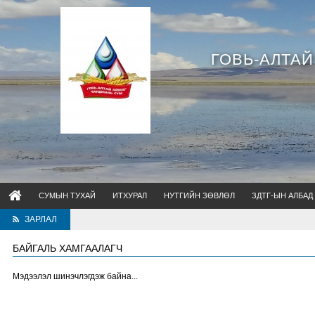
ГОВЬ-АЛТА
СУМЫН ТУХАЙ
ИТХУРАЛ
НУТГИЙН ЗӨВЛӨЛ
ЗДТГ-ЫН АЛБАД
ЗАРЛАЛ
БАЙГАЛЬ ХАМГААЛАГЧ
Мэдээлэл шинэчлэгдэж байна...