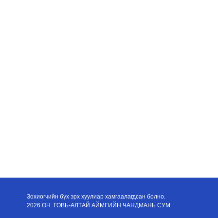
Зохиогчийн бүх эрх хуулиар хамгаалагдсан болно.
2026 ОН. ГОВЬ-АЛТАЙ АЙМГИЙН ЧАНДМАНЬ СУМ