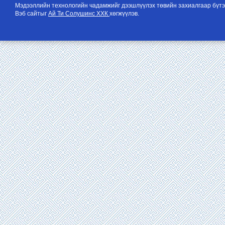
Мэдээллийн технологийн чадамжийг дээшлүүлэх төвийн захиалгаар бүтэ
Вэб сайтыг
Ай Ти Солушинс ХХК
хөгжүүлэв.