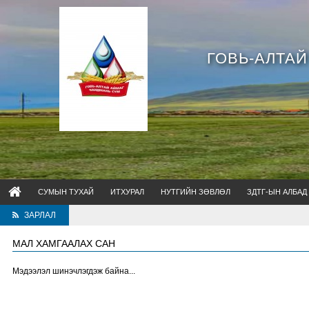
ГОВЬ-АЛТА
СУМЫН ТУХАЙ
ИТХУРАЛ
НУТГИЙН ЗӨВЛӨЛ
ЗДТГ-ЫН АЛБАД
ЗАРЛАЛ
МАЛ ХАМГААЛАХ САН
Мэдээлэл шинэчлэгдэж байна...