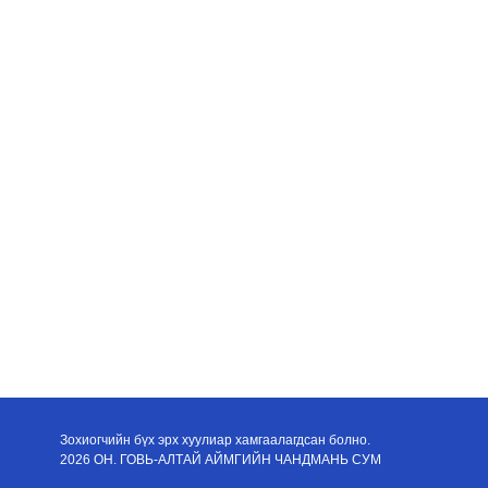
Зохиогчийн бүх эрх хуулиар хамгаалагдсан болно.
2026 ОН. ГОВЬ-АЛТАЙ АЙМГИЙН ЧАНДМАНЬ СУМ