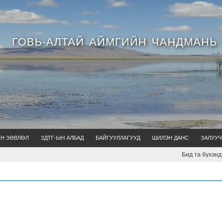
ГОВЬ-АЛТАЙ АЙМГИЙН ЧАНДМАНЬ
ЙН ЗӨВЛӨЛ
ЗДТГ-ЫН АЛБАД
БАЙГУУЛЛАГУУД
ШИЛЭН ДАНС
ЗАЛУУЧ
Бид та бүхэндээ 