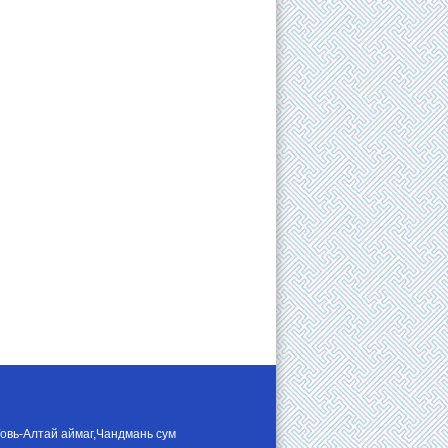
Говь-Алтай аймаг,Чандмань сум