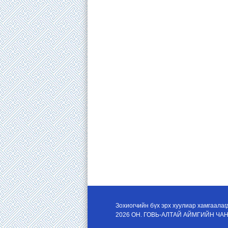
Зохиогчийн бүх эрх хуулиар хамгаалаг
2026 ОН. ГОВЬ-АЛТАЙ АЙМГИЙН Ч