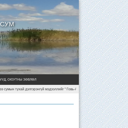
 СУМ
УУД, ОЮУТНЫ ЗӨВЛӨЛ
сумын тухай дэлгэрэнгүй мэдээллийг " Говь-Алтайн Чандмань сумын уул ус, газ