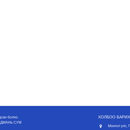
ХОЛБОО БАРИХ
дсан болно.
АНДМАНЬ СУМ
Монгол улс, 