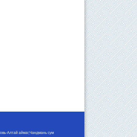
Говь-Алтай аймаг,Чандмань сум