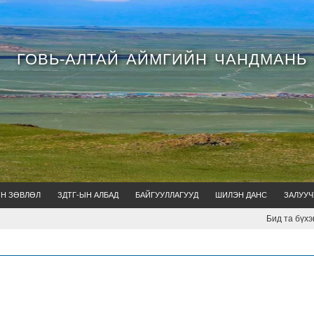
ГОВЬ-АЛТАЙ АЙМГИЙН ЧАНДМАНЬ
ЙН ЗӨВЛӨЛ
ЗДТГ-ЫН АЛБАД
БАЙГУУЛЛАГУУД
ШИЛЭН ДАНС
ЗАЛУУЧ
Бид та бүхэндэ