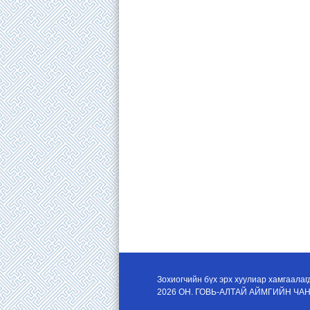
Зохиогчийн бүх эрх хуулиар хамгаалаг
2026 ОН. ГОВЬ-АЛТАЙ АЙМГИЙН Ч