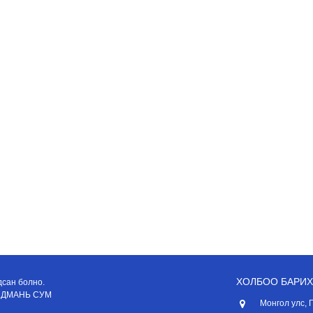
ХОЛБОО БАРИХ
дсан болно.
АНДМАНЬ СУМ
Монгол улс, 