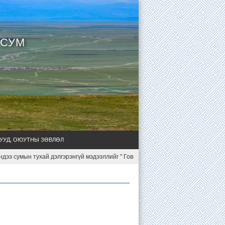
 СУМ
УУД, ОЮУТНЫ ЗӨВЛӨЛ
э сумын тухай дэлгэрэнгүй мэдээллийг " Говь-Алтайн Чандмань сумын уул ус, г