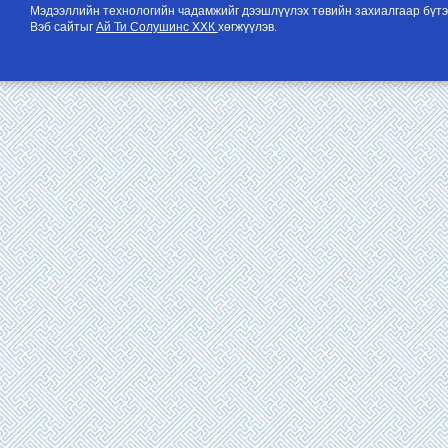
Мэдээллийн технологийн чадамжийг дээшлүүлэх төвийн захиалгаар бүтэ
Вэб сайтыг
Ай Ти Солушинс ХХК
хөгжүүлэв.