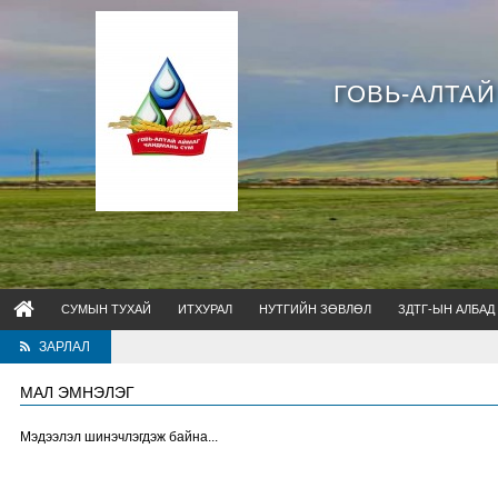
ГОВЬ-АЛТА
СУМЫН ТУХАЙ
ИТХУРАЛ
НУТГИЙН ЗӨВЛӨЛ
ЗДТГ-ЫН АЛБАД
ЗАРЛАЛ
МАЛ ЭМНЭЛЭГ
Мэдээлэл шинэчлэгдэж байна...