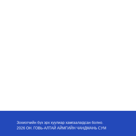
Зохиогчийн бүх эрх хуулиар хамгаалагдсан болно.
2026 ОН. ГОВЬ-АЛТАЙ АЙМГИЙН ЧАНДМАНЬ СУМ