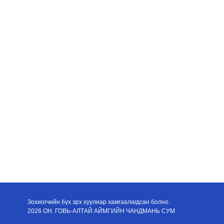
Зохиогчийн бүх эрх хуулиар хамгаалагдсан болно.
2026 ОН. ГОВЬ-АЛТАЙ АЙМГИЙН ЧАНДМАНЬ СУМ