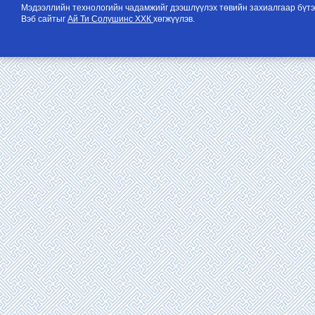
Мэдээллийн технологийн чадамжийг дээшлүүлэх төвийн захиалгаар бүтэ
Вэб сайтыг
Ай Ти Солушинс ХХК
хөгжүүлэв.