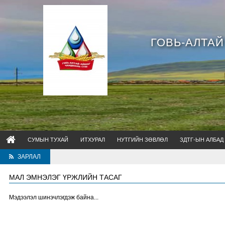
ГОВЬ-АЛТА
СУМЫН ТУХАЙ
ИТХУРАЛ
НУТГИЙН ЗӨВЛӨЛ
ЗДТГ-ЫН АЛБАД
ЗАРЛАЛ
МАЛ ЭМНЭЛЭГ ҮРЖЛИЙН ТАСАГ
Мэдээлэл шинэчлэгдэж байна...