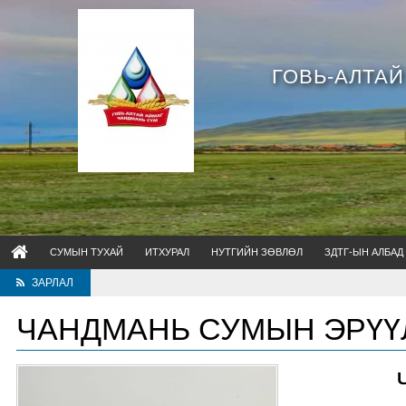
ГОВЬ-АЛТА
СУМЫН ТУХАЙ
ИТХУРАЛ
НУТГИЙН ЗӨВЛӨЛ
ЗДТГ-ЫН АЛБАД
ЗАРЛАЛ
Бид та бүхэ
ЧАНДМАНЬ СУМЫН ЭРҮҮ
ЧАНДМ