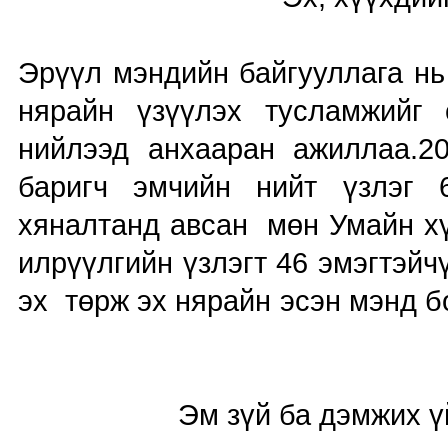
Эрүүл мэндийн байгууллага нь
нярайн үзүүлэх тусламжийг 
нийлээд анхааран ажиллаа.2
баригч эмчийн нийт үзлэг 
хяналтанд авсан мөн Умайн хү
илрүүлгийн үзлэгт 46 эмэгтэй
эх төрж эх нярайн 
Эм зүй ба дэмжих үйлчи