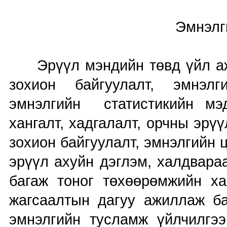
Эмнэлгийн тусламж 
Эрүүл мэндийн төвд үйл ажи
зохион байгуулалт, эмнэл
эмнэлгийн статистикийн мэ
хангалт, хадгалалт, орчны эрү
зохион байгуулалт, эмнэлгийн ц
эрүүл ахуйн дэглэм, халдвара
багаж тоног төхөөрөмжийн ха
жагсаалтын дагуу ажиллаж 
эмнэлгийн тусламж үйлчилг