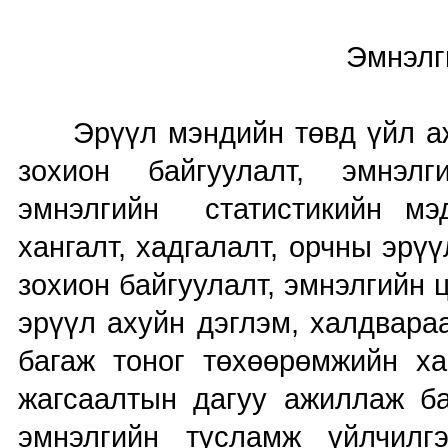
Эмнэлгийн тусламж 
Эрүүл мэндийн төвд үйл ажи
зохион байгуулалт, эмнэл
эмнэлгийн статистикийн мэ
хангалт, хадгалалт, орчны эрү
зохион байгуулалт, эмнэлгийн ц
эрүүл ахуйн дэглэм, халдвара
багаж тоног төхөөрөмжийн ха
жагсаалтын дагуу ажиллаж 
эмнэлгийн тусламж үйлчилгэ