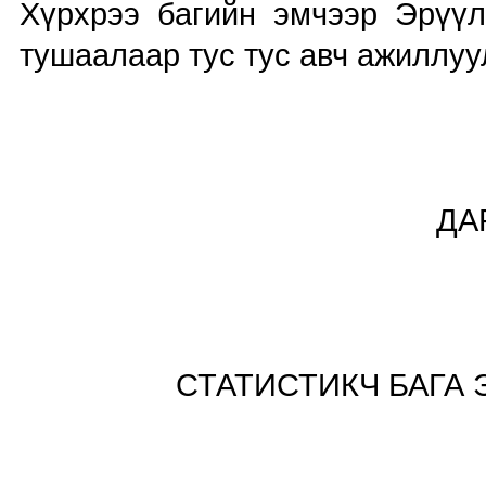
Хүрхрээ багийн эмчээр Эрүүл
тушаалаар тус тус авч ажиллу
ХЯНАС
ДАРГА Ч.
ТАЙЛАН Б
СТАТИСТИКЧ БАГ