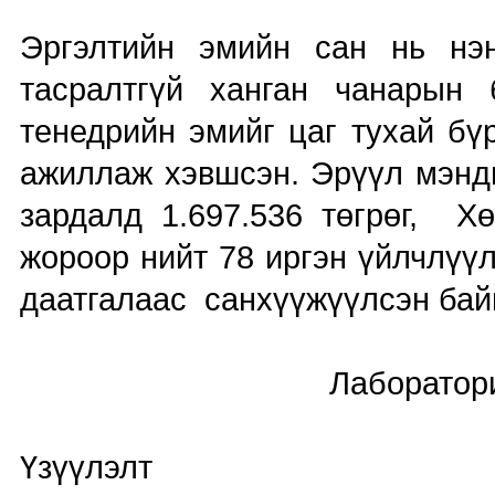
Эргэлтийн эмийн сан нь нэ
тасралтгүй ханган чанарын
тенедрийн эмийг цаг тухай бү
ажиллаж хэвшсэн. Эрүүл мэнд
зардалд 1.697.536 төгрөг, Х
жороор нийт 78 иргэн үйлчлүү
даатгалаас санхүүжүүлсэн бай
Лабораторийн ши
Үзүүлэлт