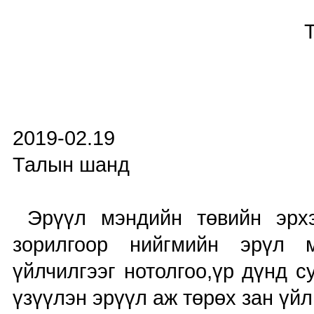
ТАЙЛ
2019
Талын шанд
Эрүүл мэндийн төвийн эрхэ
зорилгоор нийгмийн эрүл 
үйлчилгээг нотолгоо,үр дүнд с
үзүүлэн эрүүл аж төрөх зан үй