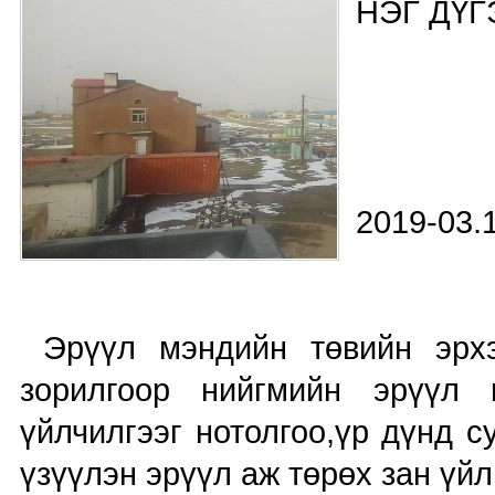
НЭГ ДҮ
2
Та
Эрүүл мэндийн төвийн эрхэ
зорилгоор нийгмийн эрүүл
үйлчилгээг нотолгоо,үр дүнд с
үзүүлэн эрүүл аж төрөх зан үй