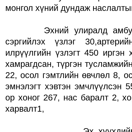
монгол хүний дундаж наслалт
Эхний улиралд амбулатор
сэргийлэх үзлэг 30,артери
илрүүлгийн үзлэгт 450 иргэн 
хамрагдсан, түргэн тусламжий
22, осол гэмтлийн өвчлөл 8, 
эмнэлэгт хэвтэн эмчлүүлсэн 5
ор хоног 267, нас баралт 2, х
харвалт1,
Эх, хүүхдийн эрүүл 