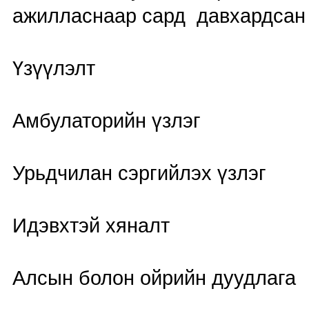
ажилласнаар сард давхардсан т
Үзүүлэлт
Амбулаторийн үзлэг
Урьдчилан сэргийлэх үзлэг
Идэвхтэй хяналт
Алсын болон ойрийн дуудлага