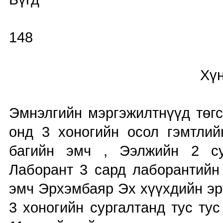
148
Хүний нөөций
Эмнэлгийн мэргэжилтнүүд төгс
онд 3 хоногийн осол гэмтлий
багийн эмч , Ээлжийн 2 су
Лаборант 3 сард лаборантийн
эмч Эрхэмбаяр Эх хүүхдийн эр
3 хоногийн сургалтанд тус ту