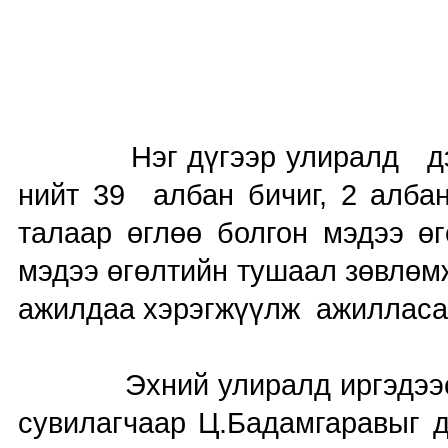
Нэг дүгээр улиралд дээд г
нийт 39 албан бичиг, 2 алба
талаар өглөө болгон мэдээ ө
мэдээ өгөлтийн тушаал зөвлөм
ажилдаа хэрэгжүүлж ажиллас
Эхний улиралд иргэдээс аж
сувилагчаар Ц.Бадамгаравыг д