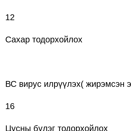
12
Сахар тодорхойлох
ВС вирус илрүүлэх( жирэмсэн э
16
Цусны бүлэг тодорхойлох