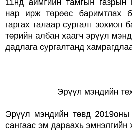
11нд аймгийн тамгын газрын 
нар ирж төрөөс баримтлах б
гаргах талаар сургалт зохион
төрийн албан хаагч эрүүл мэн
дадлага сургалтанд хамрагдлаа
Эрүүл мэндийн технол
Эрүүл мэндийн төвд 2019оны
сангаас эм дараахь эмнэлгийн 