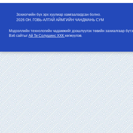
Зохиогчийн бүх эрх хуулиар хамгаалагдсан болно.
2026 ОН. ГОВЬ-АЛТАЙ АЙМГИЙН ЧАНДМАНЬ СУМ
Мэдээллийн технологийн чадамжийг дээшлүүлэх төвийн захиалгаар бүтэ
Вэб сайтыг
Ай Ти Солушинс ХХК
хөгжүүлэв.