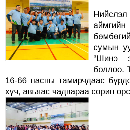
Нийслэл
аймгийн 
бөмбөги
сумын у
“Шинэ 
боллоо. 
16-66 насны тамирчдаас бүрдс
хүч, авьяас чадвараа сорин өр