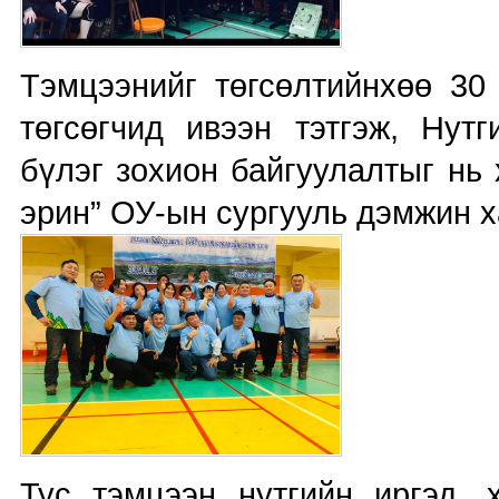
Тэмцээнийг төгсөлтийнхөө 30
төгсөгчид ивээн тэтгэж, Нут
бүлэг зохион байгуулалтыг нь
эрин” ОУ-ын сургууль дэмжин 
Тус тэмцээн нутгийн иргэд, 