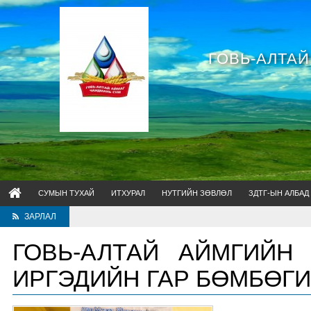
ГОВЬ-АЛТА
СУМЫН ТУХАЙ
ИТХУРАЛ
НУТГИЙН ЗӨВЛӨЛ
ЗДТГ-ЫН АЛБАД
ЗАРЛАЛ
ГОВЬ-АЛТАЙ АЙМГИЙН
ИРГЭДИЙН ГАР БӨМБӨГИ