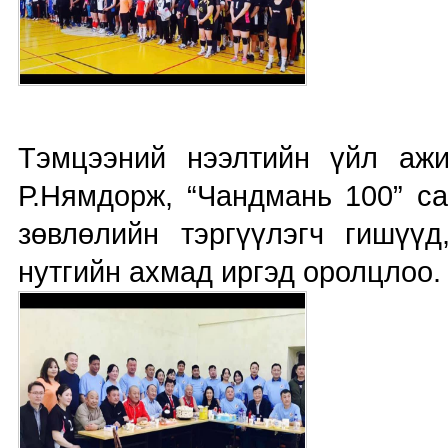
Тэмцээний нээлтийн үйл ажи
Р.Нямдорж, “Чандмань 100” са
зөвлөлийн тэргүүлэгч гишүүд
нутгийн ахмад иргэд оролцлоо.