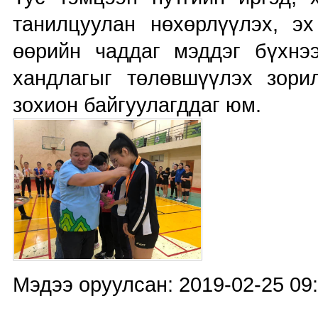
танилцуулан нөхөрлүүлэх, эх 
өөрийн чаддаг мэддэг бүхнэ
хандлагыг төлөвшүүлэх зори
зохион байгуулагддаг юм.
Мэдээ оруулсан: 2019-02-25 09